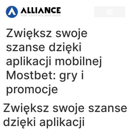
Zwiększ swoje
szanse dzięki
aplikacji mobilnej
Mostbet: gry i
promocje
Zwiększ swoje szanse
dzięki aplikacji