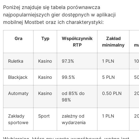
Poniżej znajduje się tabela porównawcza
najpopularniejszych gier dostępnych w aplikacji
mobilnej Mostbet oraz ich charakterystyki:
Gra
Typ
Współczynnik
Zakład
RTP
minimalny
m
Ruletka
Kasino
97.3%
1 PLN
1
Blackjack
Kasino
99.5%
5 PLN
5
Automaty
Kasino
od 85% do
0.50 PLN
2
98%
Zakłady
Sport
zależny od
1 PLN
2
sportowe
wydarzenia