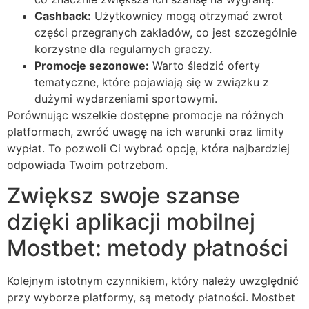
Cashback:
Użytkownicy mogą otrzymać zwrot
części przegranych zakładów, co jest szczególnie
korzystne dla regularnych graczy.
Promocje sezonowe:
Warto śledzić oferty
tematyczne, które pojawiają się w związku z
dużymi wydarzeniami sportowymi.
Porównując wszelkie dostępne promocje na różnych
platformach, zwróć uwagę na ich warunki oraz limity
wypłat. To pozwoli Ci wybrać opcję, która najbardziej
odpowiada Twoim potrzebom.
Zwiększ swoje szanse
dzięki aplikacji mobilnej
Mostbet: metody płatności
Kolejnym istotnym czynnikiem, który należy uwzględnić
przy wyborze platformy, są metody płatności. Mostbet