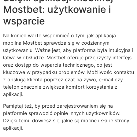
Mostbet: użytkowanie i
wsparcie
Na koniec warto wspomnieć o tym, jak aplikacja
mobilna Mostbet sprawdza się w codziennym
użytkowaniu. Ważne jest, aby platforma była intuicyjna i
łatwa w obsłudze. Mostbet oferuje przejrzysty interfejs
oraz dostęp do wsparcia technicznego, co jest
kluczowe w przypadku problemów. Możliwość kontaktu
z obsługą klienta poprzez czat na żywo, e-mail czy
telefon znacznie zwiększa komfort korzystania z
aplikacji.
Pamiętaj też, by przed zarejestrowaniem się na
platformie sprawdzić opinie innych użytkowników.
Dzięki temu dowiesz się, jakie są mocne i słabe strony
aplikacji.