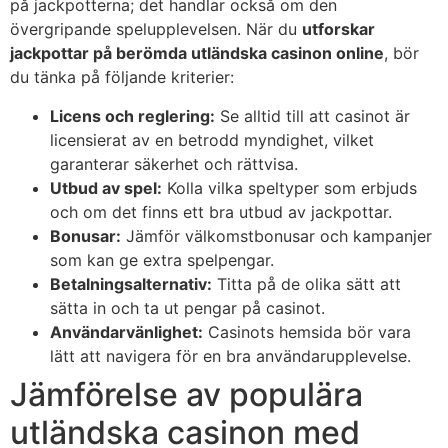
på jackpotterna; det handlar också om den
övergripande spelupplevelsen. När du
utforskar
jackpottar på berömda utländska casinon online
, bör
du tänka på följande kriterier:
Licens och reglering:
Se alltid till att casinot är
licensierat av en betrodd myndighet, vilket
garanterar säkerhet och rättvisa.
Utbud av spel:
Kolla vilka speltyper som erbjuds
och om det finns ett bra utbud av jackpottar.
Bonusar:
Jämför välkomstbonusar och kampanjer
som kan ge extra spelpengar.
Betalningsalternativ:
Titta på de olika sätt att
sätta in och ta ut pengar på casinot.
Användarvänlighet:
Casinots hemsida bör vara
lätt att navigera för en bra användarupplevelse.
Jämförelse av populära
utländska casinon med