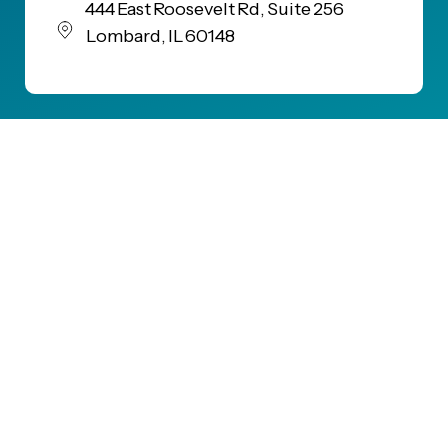
444 East Roosevelt Rd, Suite 256
Lombard, IL 60148