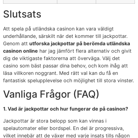
Slutsats
Att spela på utländska casinon kan vara väldigt
underhållande, särskilt när det kommer till jackpottar.
Genom att
utforska jackpottar på berömda utländska
casinon online
har jag jämfört flera alternativ och givit
dig de viktigaste faktorerna att överväga. Välj det
casino som bäst passar dina behov, och kom ihåg att
läsa villkoren noggrant. Med rätt val kan du få en
fantastisk spelupplevelse och möjlighet till stora vinster.
Vanliga Frågor (FAQ)
1. Vad är jackpottar och hur fungerar de på casinon?
Jackpottar är stora belopp som kan vinnas i
spelautomater eller bordspel. En del är progressiva,
vilket innebär att de växer med varje insats tills någon