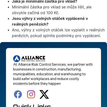
Jaká je minimální částka pro vklad?
Minimální částka pro vklad se může lišit, ale
obvykle začíná od 100 Kč.
Jsou výhry z volných otáček vyplácené v
reálných penězích?
Ano, výhry z volných otáček lze vyplatit v reálných
penězích, pokud splníte podmínky pro vyplácení.
At Alliance Risk Control Services, we partner with
businesses in construction, manufacturing,
municipalities, education, and warehousing to
build safer workplaces and reduce costly
incidents before they happen
Quick Links