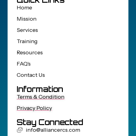
Home
Mission
Services
Training
Resources
FAQ's
Contact Us
Information
Terms & Condition
Privacy Policy
Stay Connected
info@alliancercs.com