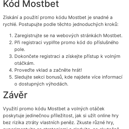
Kód Mostbet
Získání a použití promo kódu Mostbet je snadné a
rychlé. Postupujte podle těchto jednoduchých kroků:
Zaregistrujte se na webových stránkách Mostbet.
Při registraci vyplňte promo kód do příslušného
pole.
Dokončete registraci a získejte přístup k volným
otáčkám.
Proveďte vklad a začněte hrát!
Sledujte sekci bonusů, kde najdete více informací
o dostupných výhodách.
Závěr
Využití promo kódu Mostbet a volných otáček
poskytuje jedinečnou příležitost, jak si užít online hry
bez rizika ztráty vlastních peněz. Zkuste různé hry,