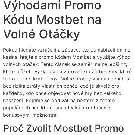
Výhodami Promo
Kódu Mostbet na
Volné Otáčky
Pokud hledáte vzrušení a zábavu, kterou nabízejí online
kasina, hrajte s promo kódem Mostbet a využijte výhod
volných otáček. Tento článek se zaměří na nejlepší hry,
které můžete vyzkoušet a zároveň si užít benefity, které
tento promo kód přináší. Volné otáčky vám umožní hrát
bez rizika ztráty vlastních peněz, což je skvélé pro
každého, kdo chce objevovat nové hry bez velkého
nasazení. Pojďme se podívat na některé z těchto
populárních her, které jsou ideální pro otáčení s
bonusovými možnostmi.
Proč Zvolit Mostbet Promo