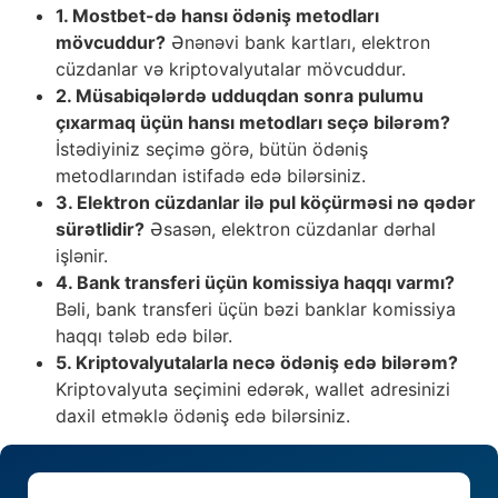
1. Mostbet-də hansı ödəniş metodları
mövcuddur?
Ənənəvi bank kartları, elektron
cüzdanlar və kriptovalyutalar mövcuddur.
2. Müsabiqələrdə udduqdan sonra pulumu
çıxarmaq üçün hansı metodları seçə bilərəm?
İstədiyiniz seçimə görə, bütün ödəniş
metodlarından istifadə edə bilərsiniz.
3. Elektron cüzdanlar ilə pul köçürməsi nə qədər
sürətlidir?
Əsasən, elektron cüzdanlar dərhal
işlənir.
4. Bank transferi üçün komissiya haqqı varmı?
Bəli, bank transferi üçün bəzi banklar komissiya
haqqı tələb edə bilər.
5. Kriptovalyutalarla necə ödəniş edə bilərəm?
Kriptovalyuta seçimini edərək, wallet adresinizi
daxil etməklə ödəniş edə bilərsiniz.