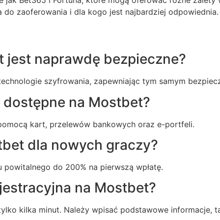
ma do zaoferowania i dla kogo jest najbardziej odpowiednia.
t jest naprawdę bezpieczne?
 technologie szyfrowania, zapewniając tym samym bezpie
i dostępne na Mostbet?
omocą kart, przelewów bankowych oraz e-portfeli.
tbet dla nowych graczy?
 powitalnego do 200% na pierwszą wpłatę.
jestracyjna na Mostbet?
tylko kilka minut. Należy wpisać podstawowe informacje, tak