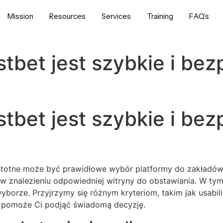
Mission
Resources
Services
Training
FAQ’s
bet jest szybkie i bez
bet jest szybkie i bez
stotne może być prawidłowe wybór platformy do zakładów o
u w znalezieniu odpowiedniej witryny do obstawiania. W ty
orze. Przyjrzymy się różnym kryteriom, takim jak usabilit
 pomoże Ci podjąć świadomą decyzję.