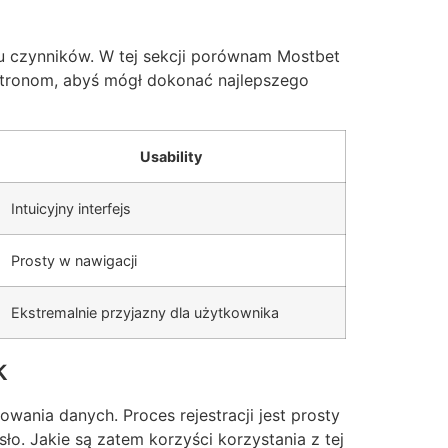
u czynników. W tej sekcji porównam Mostbet
m stronom, abyś mógł dokonać najlepszego
Usability
Intuicyjny interfejs
Prosty w nawigacji
Ekstremalnie przyjazny dla użytkownika
k
ania danych. Proces rejestracji jest prosty
sło. Jakie są zatem korzyści korzystania z tej