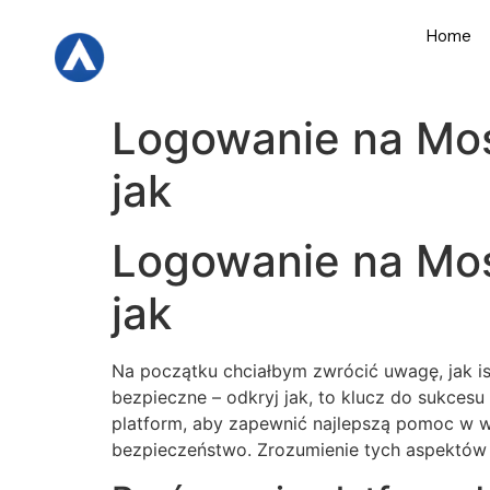
Home
Logowanie na Most
jak
Logowanie na Most
jak
Na początku chciałbym zwrócić uwagę, jak i
bezpieczne – odkryj jak, to klucz do sukces
platform, aby zapewnić najlepszą pomoc w wyb
bezpieczeństwo. Zrozumienie tych aspektów