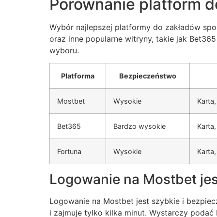
Porównanie platform d
Wybór najlepszej platformy do zakładów spo
oraz inne popularne witryny, takie jak Bet3
wyboru.
Platforma
Bezpieczeństwo
Mostbet
Wysokie
Karta,
Bet365
Bardzo wysokie
Karta,
Fortuna
Wysokie
Karta,
Logowanie na Mostbet jest
Logowanie na Mostbet jest szybkie i bezpiec
i zajmuje tylko kilka minut. Wystarczy podać 