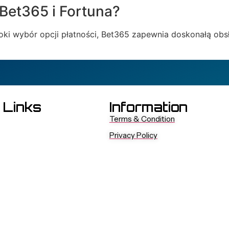
Bet365 i Fortuna?
ki wybór opcji płatności, Bet365 zapewnia doskonałą obsłu
 Links
Information
Terms & Condition
Privacy Policy