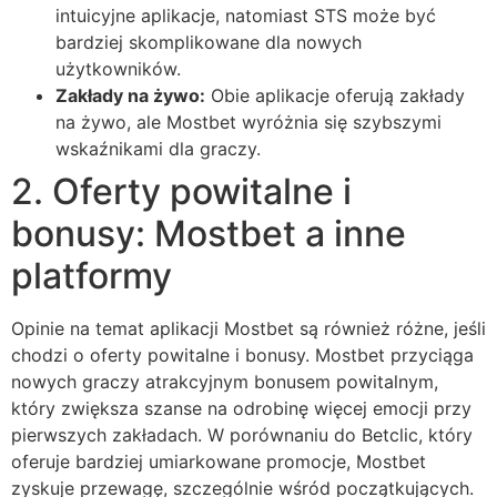
intuicyjne aplikacje, natomiast STS może być
bardziej skomplikowane dla nowych
użytkowników.
Zakłady na żywo:
Obie aplikacje oferują zakłady
na żywo, ale Mostbet wyróżnia się szybszymi
wskaźnikami dla graczy.
2. Oferty powitalne i
bonusy: Mostbet a inne
platformy
Opinie na temat aplikacji Mostbet są również różne, jeśli
chodzi o oferty powitalne i bonusy. Mostbet przyciąga
nowych graczy atrakcyjnym bonusem powitalnym,
który zwiększa szanse na odrobinę więcej emocji przy
pierwszych zakładach. W porównaniu do Betclic, który
oferuje bardziej umiarkowane promocje, Mostbet
zyskuje przewagę, szczególnie wśród początkujących.