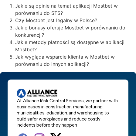
Jakie są opinie na temat aplikacji Mostbet w
porównaniu do STS?
Czy Mostbet jest legalny w Polsce?
Jakie bonusy oferuje Mostbet w porównaniu do
konkurencji?
Jakie metody płatności są dostępne w aplikacji
Mostbet?
Jak wygląda wsparcie klienta w Mostbet w
porównaniu do innych aplikacji?
At Alliance Risk Control Services, we partner with
businesses in construction, manufacturing,
municipalities, education, and warehousing to
build safer workplaces and reduce costly
incidents before they happen