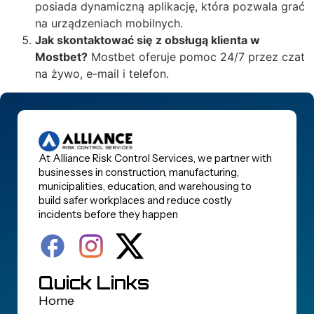
posiada dynamiczną aplikację, która pozwala grać
na urządzeniach mobilnych.
Jak skontaktować się z obsługą klienta w
Mostbet?
Mostbet oferuje pomoc 24/7 przez czat
na żywo, e-mail i telefon.
At Alliance Risk Control Services, we partner with
businesses in construction, manufacturing,
municipalities, education, and warehousing to
build safer workplaces and reduce costly
incidents before they happen
Quick Links
Home