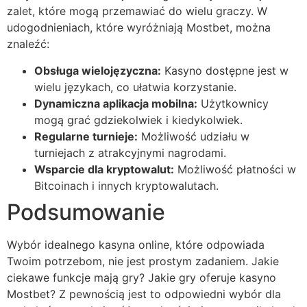
zalet, które mogą przemawiać do wielu graczy. W
udogodnieniach, które wyróżniają Mostbet, można
znaleźć:
Obsługa wielojęzyczna:
Kasyno dostępne jest w
wielu językach, co ułatwia korzystanie.
Dynamiczna aplikacja mobilna:
Użytkownicy
mogą grać gdziekolwiek i kiedykolwiek.
Regularne turnieje:
Możliwość udziału w
turniejach z atrakcyjnymi nagrodami.
Wsparcie dla kryptowalut:
Możliwość płatności w
Bitcoinach i innych kryptowalutach.
Podsumowanie
Wybór idealnego kasyna online, które odpowiada
Twoim potrzebom, nie jest prostym zadaniem. Jakie
ciekawe funkcje mają gry? Jakie gry oferuje kasyno
Mostbet? Z pewnością jest to odpowiedni wybór dla