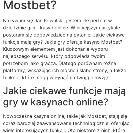
Mostbet?
Nazywam się Jan Kowalski, jestem ekspertem w
dziedzinie gier i kasyn online. W niniejszym artykule
postaram się odpowiedzieć na pytanie: Jakie ciekawe
funkcje mają gry? Jakie gry oferuje kasyno Mostbet?
Kluczowym elementem jest dokonanie wyboru
najlepszego serwisu, który odpowiada twoim
potrzebom jako gracza. Dlatego porównam różne
platformy, wskazując ich mocne i słabe strony, a także
funkcje, które mogą wpłynąć na twoją decyzję.
Jakie ciekawe funkcje mają
gry w kasynach online?
Nowoczesne kasyna online, takie jak Mostbet, stają się
coraz bardziej zaawansowane technologicznie, oferując
wiele interesujących funkcji. Oto niektóre z nich, które