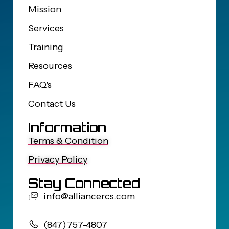
Mission
Services
Training
Resources
FAQ's
Contact Us
Information
Terms & Condition
Privacy Policy
Stay Connected
info@alliancercs.com
(847) 757-4807