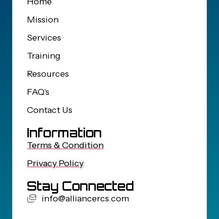
Home
Mission
Services
Training
Resources
FAQ's
Contact Us
Information
Terms & Condition
Privacy Policy
Stay Connected
info@alliancercs.com