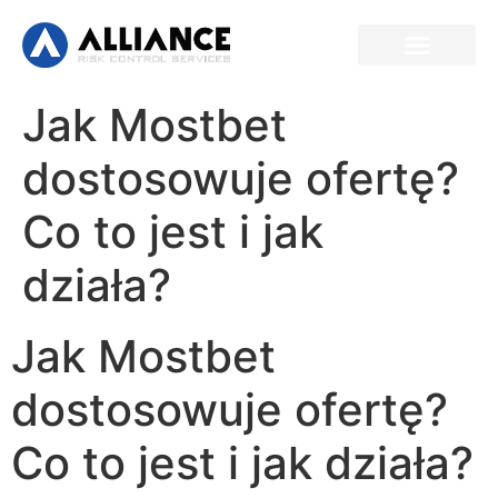
Jak Mostbet
dostosowuje ofertę?
Co to jest i jak
działa?
Jak Mostbet
dostosowuje ofertę?
Co to jest i jak działa?