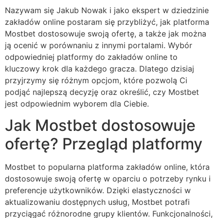
Nazywam się Jakub Nowak i jako ekspert w dziedzinie
zakładów online postaram się przybliżyć, jak platforma
Mostbet dostosowuje swoją ofertę, a także jak można
ją ocenić w porównaniu z innymi portalami. Wybór
odpowiedniej platformy do zakładów online to
kluczowy krok dla każdego gracza. Dlatego dzisiaj
przyjrzymy się różnym opcjom, które pozwolą Ci
podjąć najlepszą decyzję oraz określić, czy Mostbet
jest odpowiednim wyborem dla Ciebie.
Jak Mostbet dostosowuje
ofertę? Przegląd platformy
Mostbet to popularna platforma zakładów online, która
dostosowuje swoją ofertę w oparciu o potrzeby rynku i
preferencje użytkowników. Dzięki elastyczności w
aktualizowaniu dostępnych usług, Mostbet potrafi
przyciągać różnorodne grupy klientów. Funkcjonalności,