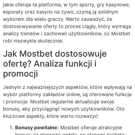
jakie oferuje ta platforma, w tym sporty, gry kasynowe,
esporaty oraz kasyno na żywo, czynią ją solidnym
wyborem dla wielu graczy. Warto zauważyć, że
dostosowywanie oferty to proces ciągły, który wymaga
analizy trendów i zachowań użytkowników, co Mostbet
robi niezwykle skutecznie.
Jak Mostbet dostosowuje
ofertę? Analiza funkcji i
promocji
Jednym z najważniejszych aspektów, które wpływają na
wybór platformy zakładów online, są oferowane funkcje
i promocje. Mostbet regularnie aktualizuje swoje
bonusy, aby przyciągnąć nowych użytkowników. Oto
kluczowe aspekty, które warto rozważyć:
Bonusy powitalne:
Mostbet oferuje atrakcyjne
bonusy na pierwsze wpłaty, co stanowi zachętę