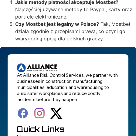
Jakie metody płatności akceptuje Mostbet?
Najczęściej używane metody to Paypal, karty oraz
portfele elektroniczne.
Czy Mostbet jest legalny w Polsce?
Tak, Mostbet
działa zgodnie z przepisami prawa, co czyni go
wiarygodną opcją dla polskich graczy.
At Alliance Risk Control Services, we partner with
businesses in construction, manufacturing,
municipalities, education, and warehousing to
build safer workplaces and reduce costly
incidents before they happen
Quick Links