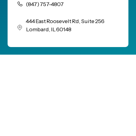
(847) 757-4807
444 East Roosevelt Rd, Suite 256
Lombard, IL 60148