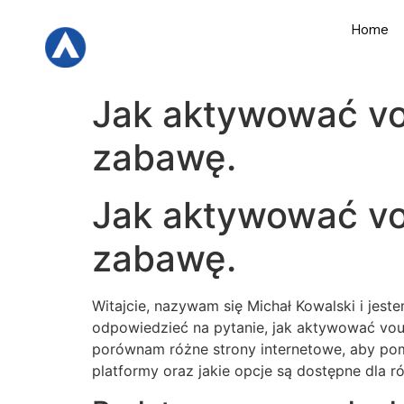
Home
Jak aktywować vo
zabawę.
Jak aktywować vo
zabawę.
Witajcie, nazywam się Michał Kowalski i jest
odpowiedzieć na pytanie, jak aktywować vouc
porównam różne strony internetowe, aby po
platformy oraz jakie opcje są dostępne dla 