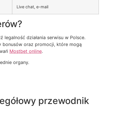
Live chat, e-mail
erów?
ź legalność działania serwisu w Polsce.
rty bonusów oraz promocji, które mogą
owań
Mostbet online
.
ednie organy.
zegółowy przewodnik