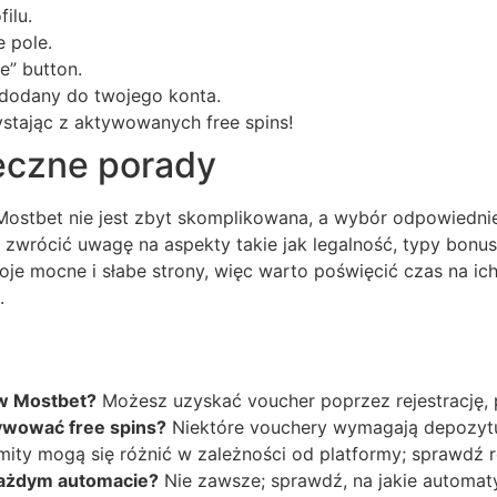
ilu.
 pole.
e” button.
 dodany do twojego konta.
stając z aktywowanych free spins!
eczne porady
Mostbet nie jest zbyt skomplikowana, a wybór odpowiednie
 zwrócić uwagę na aspekty takie jak legalność, typy bonus
e mocne i słabe strony, więc warto poświęcić czas na ich
.
 w Mostbet?
Możesz uzyskać voucher poprzez rejestrację, 
ywować free spins?
Niektóre vouchery wymagają depozytu,
mity mogą się różnić w zależności od platformy; sprawdź r
każdym automacie?
Nie zawsze; sprawdź, na jakie automat