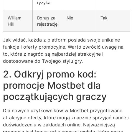
ryzyka
William
Bonus za
Nie
Tak
Hill
rejestrację
Jak widać, każda z platform posiada swoje unikalne
funkcje i oferty promocyjne. Warto zwrócić uwagę na
to, które z nagród są najbardziej atrakcyjne i
dostosowane do Twojego stylu gry.
2. Odkryj promo kod:
promocje Mostbet dla
początkujących graczy
Dla nowych użytkowników w Mostbet przygotowano
atrakcyjne oferty, które mogą znacznie sprzyjać nauce i
doświadczeniu w zakładach online. Najważniejszą
promocją jest bonus od pierwszej wpłaty, który może