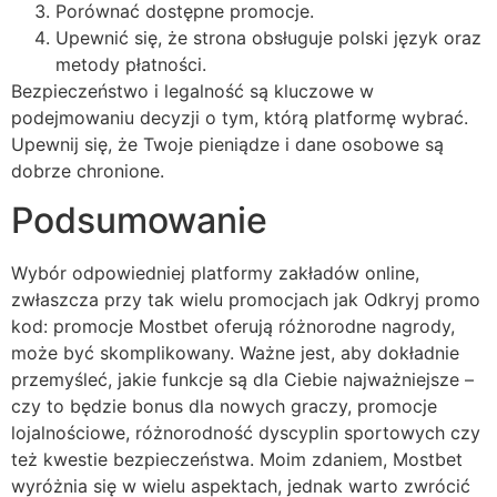
Porównać dostępne promocje.
Upewnić się, że strona obsługuje polski język oraz
metody płatności.
Bezpieczeństwo i legalność są kluczowe w
podejmowaniu decyzji o tym, którą platformę wybrać.
Upewnij się, że Twoje pieniądze i dane osobowe są
dobrze chronione.
Podsumowanie
Wybór odpowiedniej platformy zakładów online,
zwłaszcza przy tak wielu promocjach jak Odkryj promo
kod: promocje Mostbet oferują różnorodne nagrody,
może być skomplikowany. Ważne jest, aby dokładnie
przemyśleć, jakie funkcje są dla Ciebie najważniejsze –
czy to będzie bonus dla nowych graczy, promocje
lojalnościowe, różnorodność dyscyplin sportowych czy
też kwestie bezpieczeństwa. Moim zdaniem, Mostbet
wyróżnia się w wielu aspektach, jednak warto zwrócić