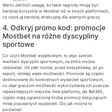
Warto zwrócić uwagę, że takie nagrody mogą być
bardziej korzystne w Mostbet niż w innych platformach,
co czyni ją bardziej atrakcyjną dla wiernych graczy.
4. Odkryj promo kod: promocje
Mostbet na różne dyscypliny
sportowe
Co czyni Mostbet wyjątkowym, to jego szeroki
wachlarz dyscyplin sportowych, na które można
obstawiać. Od piłki nożnej, przez koszykówkę, aż po
esport, istnieje wiele możliwości. Promocje są często
dostosowane do konkretnych wydarzeń sportowych,
co daje graczom możliwość wykorzystania ich podczas
najważniejszych meczów. Inne platformy, jak Bet365,
często mają ograniczoną liczbę promocji dotyczących
mniej popularnych wydarzeń. Oto jak można to
porównać: