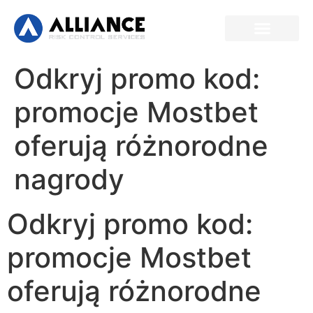
Odkryj promo kod:
promocje Mostbet
oferują różnorodne
nagrody
Odkryj promo kod:
promocje Mostbet
oferują różnorodne