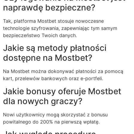
naprawdę bezpieczne?
Tak, platforma Mostbet stosuje nowoczesne
technologie szyfrowania, zapewniając tym samym
bezpieczeństwo Twoich danych.
Jakie są metody płatności
dostępne na Mostbet?
Na Mostbet można dokonywać płatności za pomocą
kart, przelewów bankowych oraz e-portfeli.
Jakie bonusy oferuje Mostbet
dla nowych graczy?
Nowi użytkownicy mogą skorzystać z bonusu
powitalnego do 200% na pierwszą wpłatę.