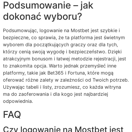
Podsumowanie – jak
dokonać wyboru?
Podsumowując, logowanie na Mostbet jest szybkie i
bezpieczne, co sprawia, że ta platforma jest świetnym
wyborem dla początkujących graczy oraz dla tych,
którzy cenią swoją wygodę i bezpieczeństwo. Dzięki
atrakcyjnym bonusom i łatwej metodzie rejestracji, jest
to znakomita opcja. Warto jednak przemyśleć inne
platformy, takie jak Bet365 i Fortuna, które mogą
oferować różne zalety w zależności od Twoich potrzeb.
Używając tabeli i listy, zrozumiesz, co każda witryna
ma do zaoferowania i dla kogo jest najbardziej
odpowiednia.
FAQ
Czy logowanie na Mostbet jest