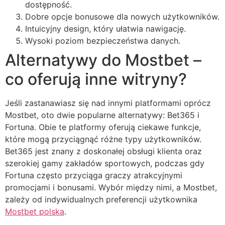
dostępność.
Dobre opcje bonusowe dla nowych użytkowników.
Intuicyjny design, który ułatwia nawigację.
Wysoki poziom bezpieczeństwa danych.
Alternatywy do Mostbet –
co oferują inne witryny?
Jeśli zastanawiasz się nad innymi platformami oprócz
Mostbet, oto dwie popularne alternatywy: Bet365 i
Fortuna. Obie te platformy oferują ciekawe funkcje,
które mogą przyciągnąć różne typy użytkowników.
Bet365 jest znany z doskonałej obsługi klienta oraz
szerokiej gamy zakładów sportowych, podczas gdy
Fortuna często przyciąga graczy atrakcyjnymi
promocjami i bonusami. Wybór między nimi, a Mostbet,
zależy od indywidualnych preferencji użytkownika
Mostbet polska
.