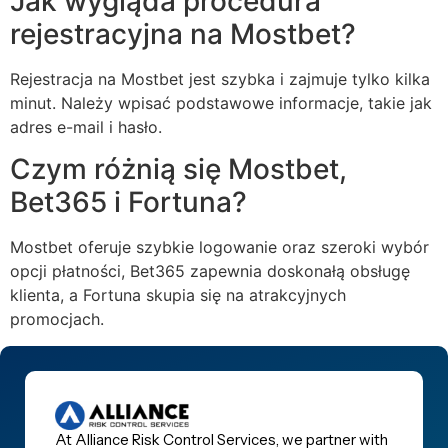
Jak wygląda procedura
rejestracyjna na Mostbet?
Rejestracja na Mostbet jest szybka i zajmuje tylko kilka
minut. Należy wpisać podstawowe informacje, takie jak
adres e-mail i hasło.
Czym różnią się Mostbet,
Bet365 i Fortuna?
Mostbet oferuje szybkie logowanie oraz szeroki wybór
opcji płatności, Bet365 zapewnia doskonałą obsługę
klienta, a Fortuna skupia się na atrakcyjnych
promocjach.
At Alliance Risk Control Services, we partner with