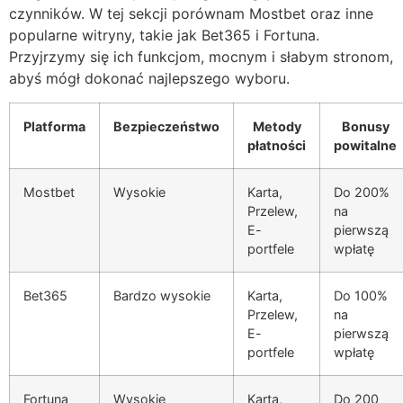
czynników. W tej sekcji porównam Mostbet oraz inne
popularne witryny, takie jak Bet365 i Fortuna.
Przyjrzymy się ich funkcjom, mocnym i słabym stronom,
abyś mógł dokonać najlepszego wyboru.
Platforma
Bezpieczeństwo
Metody
Bonusy
płatności
powitalne
Mostbet
Wysokie
Karta,
Do 200%
Przelew,
na
E-
pierwszą
portfele
wpłatę
Bet365
Bardzo wysokie
Karta,
Do 100%
Przelew,
na
E-
pierwszą
portfele
wpłatę
Fortuna
Wysokie
Karta,
Do 200