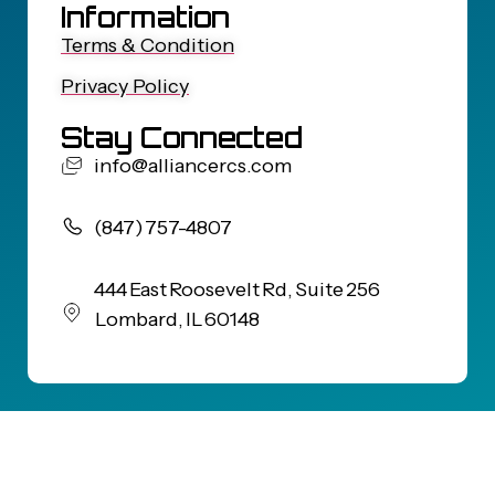
Information
Terms & Condition
Privacy Policy
Stay Connected
info@alliancercs.com
(847) 757-4807
444 East Roosevelt Rd, Suite 256
Lombard, IL 60148