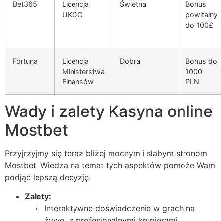
Bet365
Licencja
Świetna
Bonus
UKGC
powitalny
do 100£
Fortuna
Licencja
Dobra
Bonus do
Ministerstwa
1000
Finansów
PLN
Wady i zalety Kasyna online
Mostbet
Przyjrzyjmy się teraz bliżej mocnym i słabym stronom
Mostbet. Wiedza na temat tych aspektów pomoże Wam
podjąć lepszą decyzję.
Zalety:
Interaktywne doświadczenie w grach na
żywo, z profesjonalnymi krupierami.