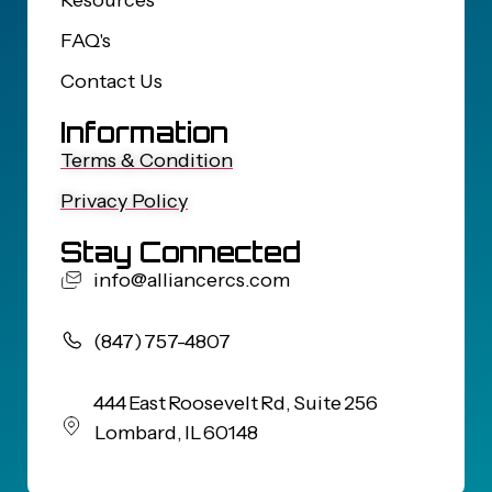
FAQ's
Contact Us
Information
Terms & Condition
Privacy Policy
Stay Connected
info@alliancercs.com
(847) 757-4807
444 East Roosevelt Rd, Suite 256
Lombard, IL 60148