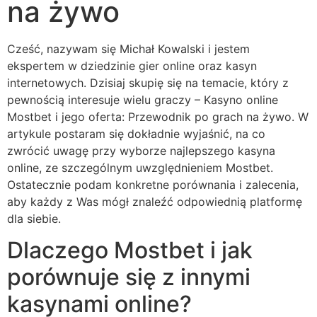
na żywo
Cześć, nazywam się Michał Kowalski i jestem
ekspertem w dziedzinie gier online oraz kasyn
internetowych. Dzisiaj skupię się na temacie, który z
pewnością interesuje wielu graczy – Kasyno online
Mostbet i jego oferta: Przewodnik po grach na żywo. W
artykule postaram się dokładnie wyjaśnić, na co
zwrócić uwagę przy wyborze najlepszego kasyna
online, ze szczególnym uwzględnieniem Mostbet.
Ostatecznie podam konkretne porównania i zalecenia,
aby każdy z Was mógł znaleźć odpowiednią platformę
dla siebie.
Dlaczego Mostbet i jak
porównuje się z innymi
kasynami online?