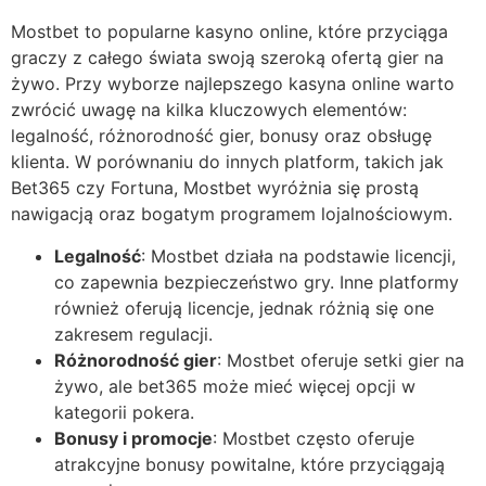
Mostbet to popularne kasyno online, które przyciąga
graczy z całego świata swoją szeroką ofertą gier na
żywo. Przy wyborze najlepszego kasyna online warto
zwrócić uwagę na kilka kluczowych elementów:
legalność, różnorodność gier, bonusy oraz obsługę
klienta. W porównaniu do innych platform, takich jak
Bet365 czy Fortuna, Mostbet wyróżnia się prostą
nawigacją oraz bogatym programem lojalnościowym.
Legalność
: Mostbet działa na podstawie licencji,
co zapewnia bezpieczeństwo gry. Inne platformy
również oferują licencje, jednak różnią się one
zakresem regulacji.
Różnorodność gier
: Mostbet oferuje setki gier na
żywo, ale bet365 może mieć więcej opcji w
kategorii pokera.
Bonusy i promocje
: Mostbet często oferuje
atrakcyjne bonusy powitalne, które przyciągają