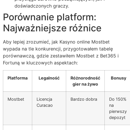
doświadczonych graczy.
Porównanie platform:
Najważniejsze różnice
Aby lepiej zrozumieć, jak Kasyno online Mostbet
wypada na tle konkurencji, przygotowałem tabelę
porównawczą, gdzie zestawiłem Mostbet z Bet365 i
Fortuną w kluczowych aspektach:
Platforma
Legalność
Różnorodność
Bonusy
gier na żywo
Mostbet
Licencja
Bardzo dobra
Do 150%
Curacao
na
pierwszy
depozyt